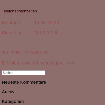
Telefonsprechzeiten
Montags 15:00-15:40
Dienstags 11:00-12:00
Tel.: 0351/ 319 022 52
E-Mail: praxis.dahlweid@gmail.com
Suche
nach:
Neueste Kommentare
Archiv
Kategorien